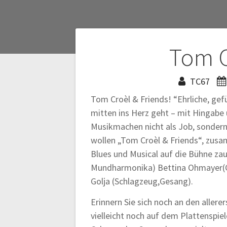
Beitragsnaviga
Tom C
TC67
Tom Croèl & Friends! “Ehrliche, gef
mitten ins Herz geht – mit Hingabe
Musikmachen nicht als Job, sondern
wollen „Tom Croèl & Friends“, zusa
Blues und Musical auf die Bühne zau
Mundharmonika) Bettina Ohmayer(G
Golja (Schlagzeug,Gesang).
Erinnern Sie sich noch an den allere
vielleicht noch auf dem Plattenspie