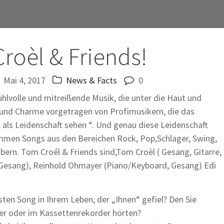
tion
roèl & Friends!
Mai 4, 2017
News & Facts
0
ühlvolle und mitreißende Musik, die unter die Haut und
 und Charme vorgetragen von Profimusikern, die das
 als Leidenschaft sehen “. Und genau diese Leidenschaft
mmen Songs aus den Bereichen Rock, Pop,Schlager, Swing,
bern. Tom Croél & Friends sind,Tom Croèl ( Gesang, Gitarre,
esang), Reinhold Ohmayer (Piano/Keyboard, Gesang) Edi
rsten Song in Ihrem Leben, der „Ihnen“ gefiel? Den Sie
ler oder im Kassettenrekorder hörten?