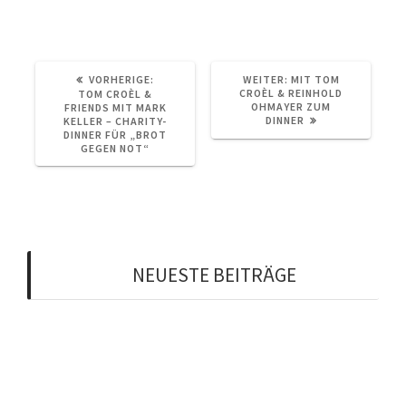
Partymusik
Sektempfang
Tom Croèl & Friends
VORHERIGER
NÄCHSTER
VORHERIGE:
WEITER:
MIT TOM
BEITRAG:
BEITRAG:
CROÈL & REINHOLD
TOM CROÈL &
OHMAYER ZUM
FRIENDS MIT MARK
DINNER
KELLER – CHARITY-
DINNER FÜR „BROT
GEGEN NOT“
NEUESTE BEITRÄGE
Ein kleiner Auszug aus unserem Repertoire
Mit Tom Croèl & Reinhold Ohmayer zum Dinner
Neu im Boot bei Tom Croèl & Friends