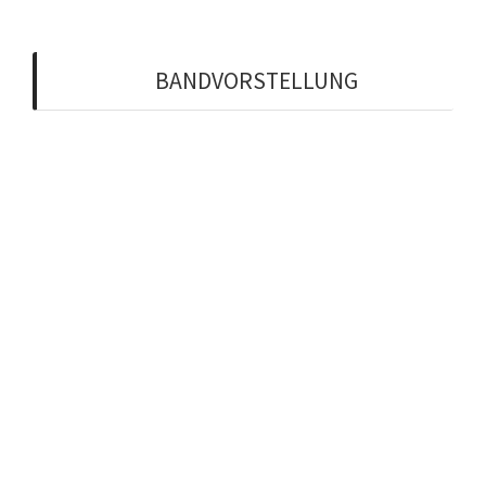
BANDVORSTELLUNG
Martin Schafnitzel
Bettina Ohmayer
Tom Croèl
Reinhold Ohmayer
Robert Maul