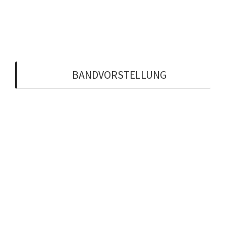
Probiere Freie Trauredner Bayern auf Yelp aus
BANDVORSTELLUNG
Martin Schafnitzel
Bettina Ohmayer
Tom Croèl
Reinhold Ohmayer
Robert Maul